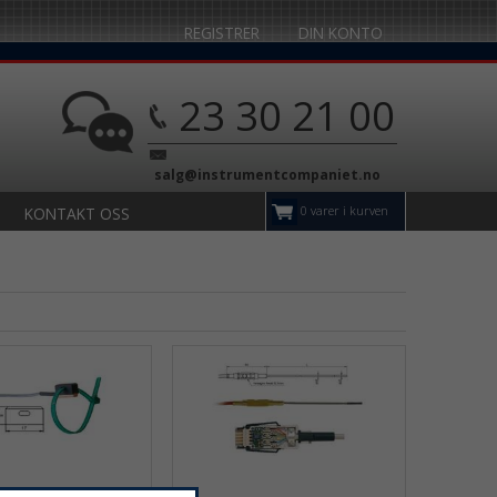
REGISTRER
DIN KONTO
23 30 21 00
salg@instrumentcompaniet.no
0 varer i kurven
KONTAKT OSS