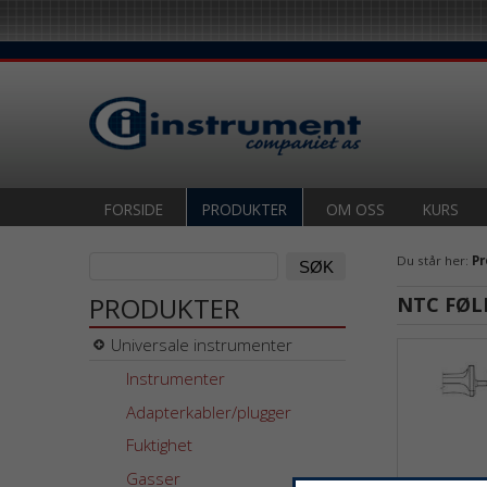
FORSIDE
PRODUKTER
OM OSS
KURS
Du står her:
Pr
PRODUKTER
NTC FØL
Universale instrumenter
Instrumenter
Adapterkabler/plugger
Fuktighet
Gasser