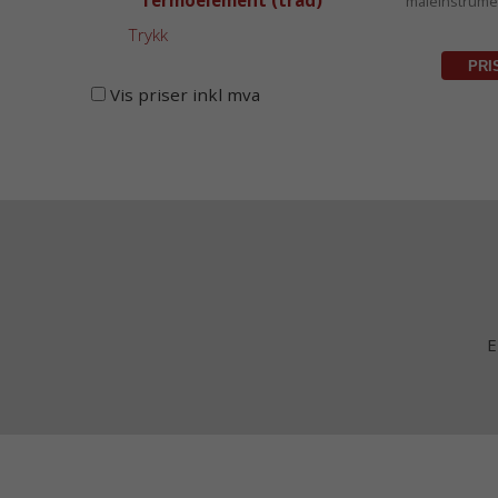
Termoelement (tråd)
måleinstrume
Trykk
Vis priser inkl mva
E