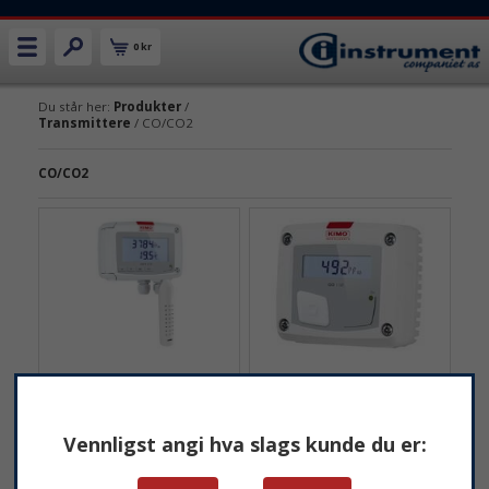
0 kr
Du står her:
Produkter
/
Transmittere
/ CO/CO2
CO/CO2
KIMO CO112 CO2-
KIMO COT212 transmitter
transmitter (AOS)
CO2/temperatur transmitter
CO2-transmitter med
Vennligst angi hva slags kunde du er:
med måleområde 0 til 5000
måleområde 0 til 5000 ppm.
ppm.