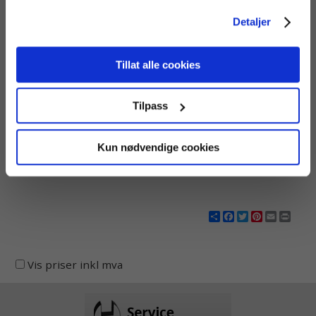
for EU/EØS. Alle trafikkdata slettes fra Google Analytics
Detaljer
etter 14 måneder.
Tillat alle cookies
KIMO CO110 CO-
transmitter
Tilpass
CO-transmitter med
måleområde 0 til 500 ppm.
Kun nødvendige cookies
Share
Facebook
Twitter
Pinterest
Email
Print
Vis priser inkl mva