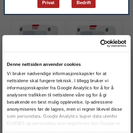
Privat
Bedrift
Denne nettsiden anvender cookies
KIMO COST CO-
KIMO CO2ST CO2-
transmitter
transmitter
Vi bruker nødvendige informasjonskapsler for at
CO-transmitter med
CO2-transmitter med
nettsidene skal fungere teknisk. I tillegg bruker vi
måleområde 0 til 500 ppm.
måleområde 0 til 5000 ppm.
informasjonskapsler fra Google Analytics for å for å
analysere trafikken til nettsidene våre og for å gi
besøkende en best mulig opplevelse. Ip-adressene
anonymiseres før de lagres, men vi regner likevel disse
som persondata. Google Analytics lagrer data utenfor
EU/EØS og persondata som registreres hos Google er
dermed ikke beskyttet av persondataloven som gjelder