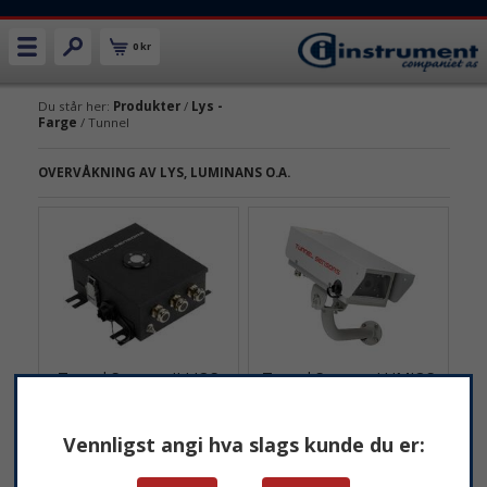
0 kr
Du står her:
Produkter
/
Lys -
Farge
/ Tunnel
OVERVÅKNING AV LYS, LUMINANS O.A.
Tunnel Sensors ILLIOS
Tunnel Sensors LUMIOS
illuminanstransmitter
MkIII luminanstransmitter
Transmitter for måling av
Luminanstransmitter for
Vennligst angi hva slags kunde du er:
innvending tunnelbelysning.
måling av tunnelbelysning.