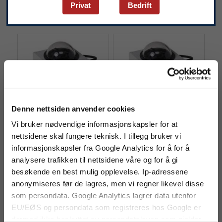
Privat
Bedrift
Hagner ELV- 841-L
Hagner ELV- 841
Denne nettsiden anvender cookies
utendørs
utendørs lystransmitter
luminanstransmitter
for tunnel
Vi bruker nødvendige informasjonskapsler for at
En 4-20mA
4-20mA lystransmitter for
nettsidene skal fungere teknisk. I tillegg bruker vi
luminanstransmitter for
tunnel fra Hagner.
informasjonskapsler fra Google Analytics for å for å
tunneler.
analysere trafikken til nettsidene våre og for å gi
besøkende en best mulig opplevelse. Ip-adressene
anonymiseres før de lagres, men vi regner likevel disse
som persondata. Google Analytics lagrer data utenfor
EU/EØS og persondata som registreres hos Google er
dermed ikke beskyttet av persondataloven som gjelder