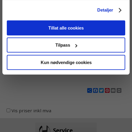
for EU/EØS. Alle trafikkdata slettes fra Google Analytics
Detaljer
etter 14 måneder.
Tillat alle cookies
Hagner TLS-420/SW
Hagner L-202 20°
Luminanstransmitter
luminansmåler
En 4-20mA
Bærbar og enkel
Tilpass
luminanstransmitter for måling
luminansmåler for vei og
av tunnelbelysning.
tunnel.
Kun nødvendige cookies
Share
Facebook
Twitter
Pinterest
Email
Print
Vis priser inkl mva