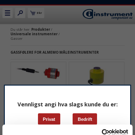
0 kr
Du står her:
Produkter
/
Universale instrumenter
/
Gasser
GASSFØLERE FOR ALMEMO MÅLEINSTRUMENTER
Vennligst angi hva slags kunde du er:
Ahlborn FYA600O2 O2
Ahlborn FYA600CO CO-
føler
føler
Privat
Bedrift
Oksygenføler til Almemo
CO-føler til ALMEMO
måleinstrumenter.
måleinstrumenter.