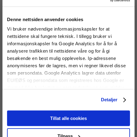
Denne nettsiden anvender cookies
Vi bruker nødvendige informasjonskapsler for at
nettsidene skal fungere teknisk. I tillegg bruker vi
informasjonskapsler fra Google Analytics for å for å
analysere trafikken til nettsidene våre og for å gi
besøkende en best mulig opplevelse. Ip-adressene
anonymiseres før de lagres, men vi regner likevel disse
som persondata. Google Analytics lagrer data utenfor
Ahlborn FYA600CO2 CO2-
Ahlborn FYA600A
føler
gassføler
EU/EØS og persondata som registreres hos Google er
CO2-føler som passer til
Gassføler for forskjellige
dermed ikke beskyttet av persondataloven som gjelder
Almemo måleinstrumenter.
gasser (se datablad). Passer til
for EU/EØS. Alle trafikkdata slettes fra Google Analytics
ALMEMO måleinstrumenter.
Detaljer
etter 14 måneder.
Tillat alle cookies
Share
Facebook
Twitter
Pinterest
Email
Print
Tilpass