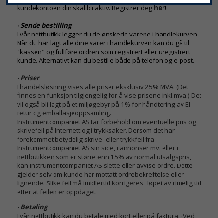
kundekontoen din skal bli aktiv. Registrer deg
her
!
- Sende bestilling
I vår nettbutikk legger du de ønskede varene i handlekurven.
Når du har lagt alle dine varer i handlekurven kan du gå til
"kassen" og fullføre ordren som registrert eller uregistrert
kunde. Alternativt kan du bestille både på telefon og e-post.
- Priser
I handelsløsning vises alle priser eksklusiv 25% MVA. (Det
finnes en funksjon tilgjengelig for å vise prisene inkl.mva.) Det
vil også bli lagt på et miljøgebyr på 1% for håndtering av El-
retur og emballasjeoppsamling.
Instrumentcompaniet AS tar forbehold om eventuelle pris og
skrivefeil på Internett og i trykksaker. Dersom det har
forekommet betydelig skrive- eller trykkfeil fra
Instrumentcompaniet AS sin side, i annonser mv. eller i
nettbutikken som er større enn 15% av normal utsalgspris,
kan Instrumentcompaniet AS slette eller avvise ordre. Dette
gjelder selv om kunde har mottatt ordrebekreftelse eller
lignende. Slike feil må imidlertid korrigeres i løpet av rimelig tid
etter at feilen er oppdaget.
Betaling
-
I vår nettbutikk kan du betale med kort eller på faktura. (Ved