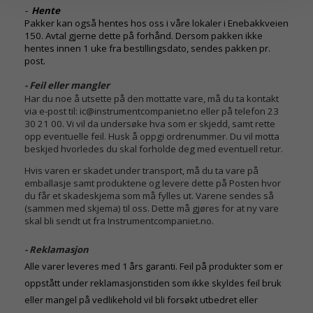
-
Hente
Pakker kan også hentes hos oss i våre lokaler i Enebakkveien
150. Avtal gjerne dette på forhånd. Dersom pakken ikke
hentes innen 1 uke fra bestillingsdato, sendes pakken pr.
post.
- Feil eller mangler
Har du noe å utsette på den mottatte vare, må du ta kontakt
via e-post til: ic@instrumentcompaniet.no eller på telefon 23
30 21 00. Vi vil da undersøke hva som er skjedd, samt rette
opp eventuelle feil. Husk å oppgi ordrenummer. Du vil motta
beskjed hvorledes du skal forholde deg med eventuell retur.
Hvis varen er skadet under transport, må du ta vare på
emballasje samt produktene og levere dette på Posten hvor
du får et skadeskjema som må fylles ut. Varene sendes så
(sammen med skjema) til oss. Dette må gjøres for at ny vare
skal bli sendt ut fra Instrumentcompaniet.no.
- Reklamasjon
Alle varer leveres med 1 års garanti. Feil på produkter som er
oppstått under reklamasjonstiden som ikke skyldes feil bruk
eller mangel på vedlikehold vil bli forsøkt utbedret eller