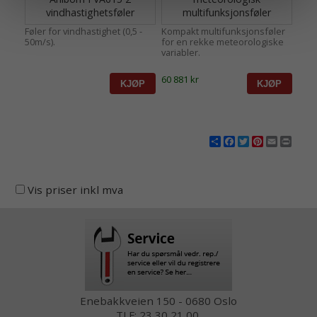
vindhastighetsføler
multifunksjonsføler
Føler for vindhastighet (0,5 -
Kompakt multifunksjonsføler
50m/s).
for en rekke meteorologiske
variabler.
60 881 kr
Share
Facebook
Twitter
Pinterest
Email
Print
Vis priser inkl mva
Enebakkveien 150 - 0680 Oslo
TLF: 23 30 21 00