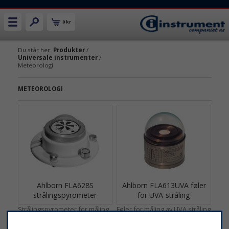
0 kr
Du står her:
Produkter
/
Universale instrumenter
/
Meteorologi
METEOROLOGI
Ahlborn FLA628S
Ahlborn FLA613UVA føler
strålingspyrometer
for UVA-stråling
Strålingspyrometer for måling
Føler for måling av UVA stråling
av global stråling