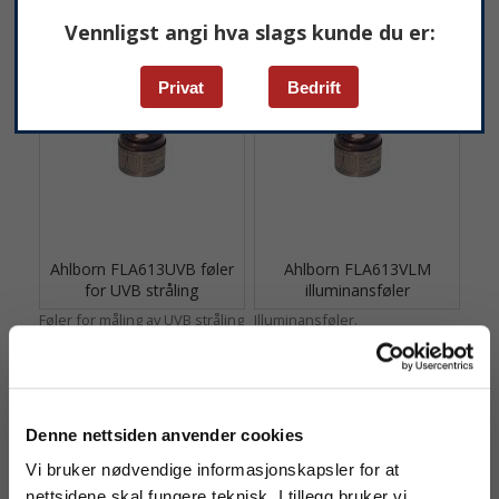
Vennligst angi hva slags kunde du er:
Privat
Bedrift
Ahlborn FLA613UVB føler
Ahlborn FLA613VLM
for UVB stråling
illuminansføler
Føler for måling av UVB stråling
Illuminansføler.
Denne nettsiden anvender cookies
Vi bruker nødvendige informasjonskapsler for at
nettsidene skal fungere teknisk. I tillegg bruker vi