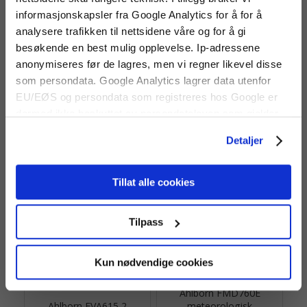
informasjonskapsler fra Google Analytics for å for å
analysere trafikken til nettsidene våre og for å gi
besøkende en best mulig opplevelse. Ip-adressene
anonymiseres før de lagres, men vi regner likevel disse
som persondata. Google Analytics lagrer data utenfor
Ahlborn FLA613GS føler
Ahlborn FVA614
for global stråling
vindretningsføler
EU/EØS og persondata som registreres hos Google er
Føler for måling av global
Føler for måling av vindretning.
dermed ikke beskyttet av persondataloven som gjelder
stråling
for EU/EØS. Alle trafikkdata slettes fra Google Analytics
Detaljer
etter 14 måneder.
14 851 kr
Tillat alle cookies
Tilpass
Kun nødvendige cookies
Ahlborn FMD760E
Ahlborn FVA615 2
meteorologisk