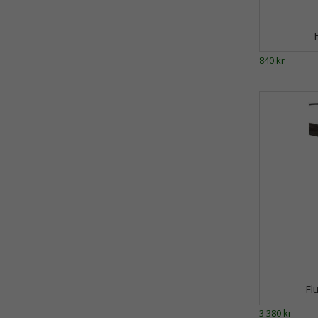
840 kr
Fl
3 380 kr