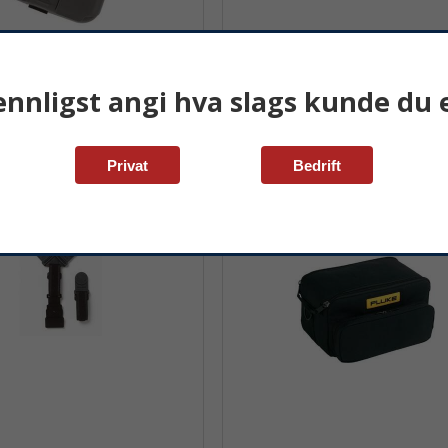
ennligst angi hva slags kunde du e
uke 1730 Li Ion batteri
Fluke 1730 AUX kabel
Privat
Bedrift
410 kr