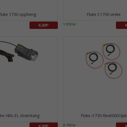
Fluke 1730 oppheng
Fluke C1730 veske
1 910 kr
uke i40s-EL strømtang
Fluke i1730-flex6000/3pk
8 790 kr