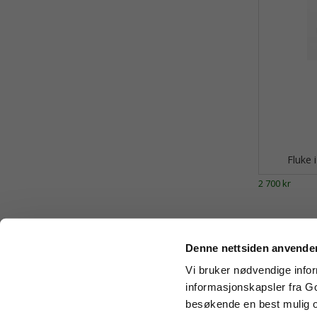
Fluke 
2 700 kr
Denne nettsiden anvende
Vi bruker nødvendige inform
informasjonskapsler fra Goo
besøkende en best mulig o