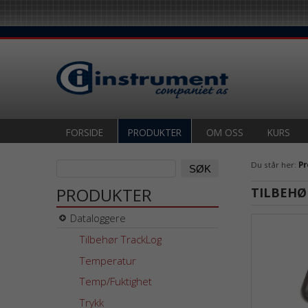
FORSIDE
PRODUKTER
OM OSS
KURS
Du står her:
Pr
PRODUKTER
TILBEHØ
Dataloggere
Tilbehør TrackLog
Temperatur
Temp/Fuktighet
Trykk