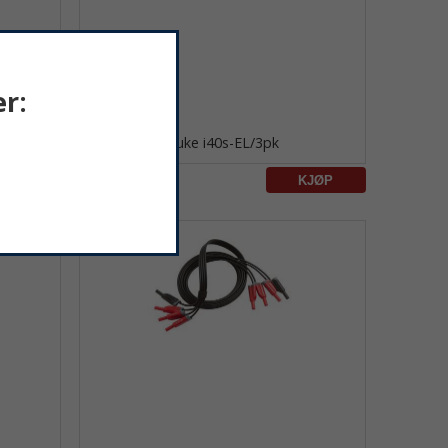
r:
Fluke i40s-EL/3pk
9 640 kr