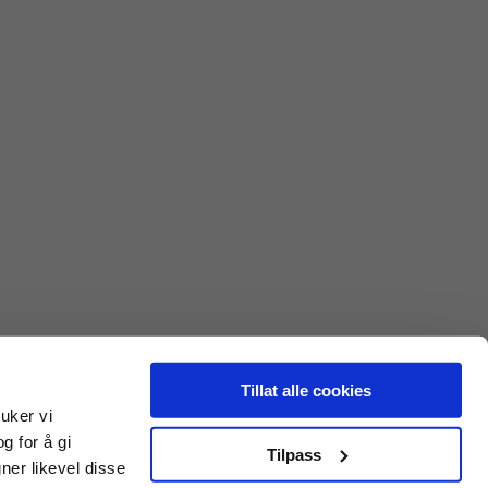
Share
Facebook
Twitter
Pinterest
Email
Print
Tillat alle cookies
ruker vi
g for å gi
Tilpass
er likevel disse