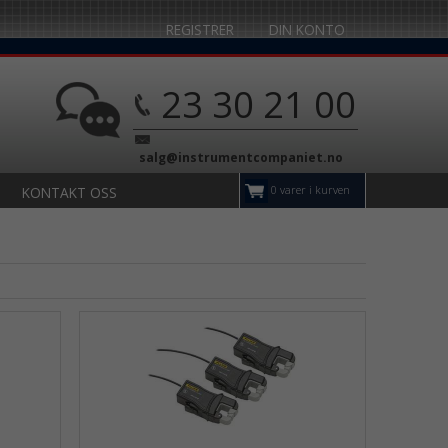
REGISTRER
DIN KONTO
23 30 21 00
salg@instrumentcompaniet.no
0 varer i kurven
KONTAKT OSS