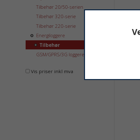
Tilbehør 20/50-serien
Tilbehør 320-serie
Tilbehør 220-serie
V
Energiloggere
Fl
Tilbehør
GSM/GPRS/3G loggere
610 kr
Vis priser inkl mva