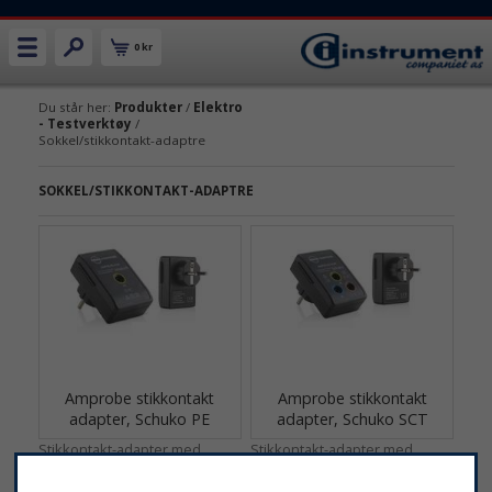
0 kr
Du står her:
Produkter
/
Elektro
- Testverktøy
/
Sokkel/stikkontakt-adaptre
SOKKEL/STIKKONTAKT-ADAPTRE
Amprobe stikkontakt
Amprobe stikkontakt
adapter, Schuko PE
adapter, Schuko SCT
Stikkontakt-adapter med
Stikkontakt-adapter med
Schuko tilkobling.
Schuko tilkobling.