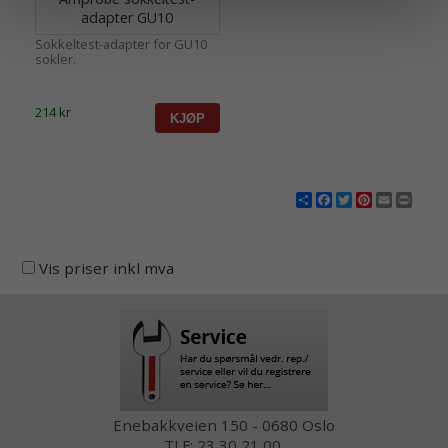
adapter GU10
Sokkeltest-adapter for GU10
sokler.
214 kr
Share
Facebook
Twitter
Pinterest
Email
Print
Vis priser inkl mva
Enebakkveien 150 - 0680 Oslo
TLF: 23 30 21 00