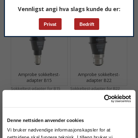
Vennligst angi hva slags kunde du er:
381 kr
281 kr
Privat
Bedrift
Amprobe sokkeltest-
Amprobe sokkeltest-
adapter B15
adapter B22
Sokkeltest-adapter for B15
Sokkeltest-adapter for B22
sokler.
sokler.
214 kr
214 kr
Denne nettsiden anvender cookies
Vi bruker nødvendige informasjonskapsler for at
nettsidene skal fungere teknisk. I tillegg bruker vi