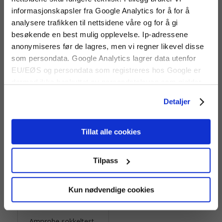
informasjonskapsler fra Google Analytics for å for å
analysere trafikken til nettsidene våre og for å gi
besøkende en best mulig opplevelse. Ip-adressene
anonymiseres før de lagres, men vi regner likevel disse
som persondata. Google Analytics lagrer data utenfor
Amprobe sokkeltest-
Amprobe sokkeltest-
adapter E14
adapter E27
EU/EØS og persondata som registreres hos Google er
Sokkeltest-adapter for E14
Sokkeltest-adapter for E27
dermed ikke beskyttet av persondataloven som gjelder
sokler.
sokler.
for EU/EØS. Alle trafikkdata slettes fra Google Analytics
Detaljer
etter 14 måneder.
214 kr
230 kr
Tillat alle cookies
Tilpass
Kun nødvendige cookies
Amprobe sokkeltest-