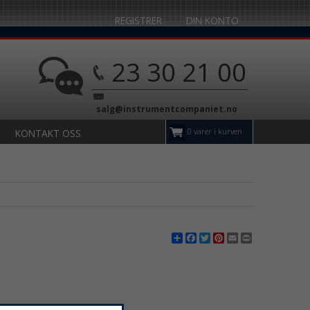
REGISTRER
DIN KONTO
23 30 21 00
salg@instrumentcompaniet.no
0 varer i kurven
KONTAKT OSS
Share
Facebook
Twitter
Pinterest
Email
Print