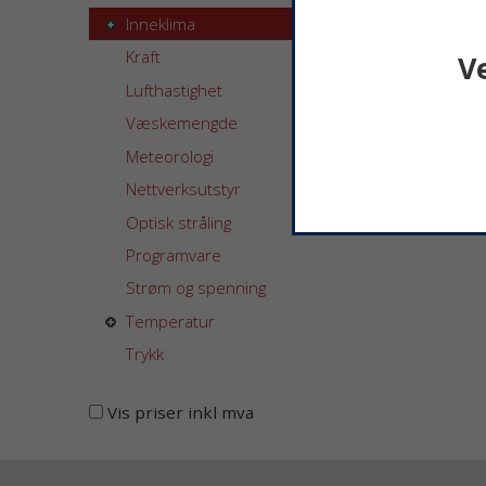
Inneklima
Kraft
V
Lufthastighet
Væskemengde
Meteorologi
Nettverksutstyr
Optisk stråling
Programvare
Strøm og spenning
Temperatur
Trykk
Vis priser inkl mva