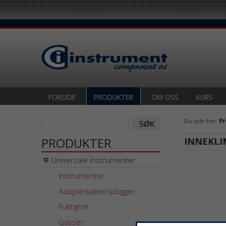
FORSIDE
PRODUKTER
OM OSS
KURS
Du står her:
Pr
PRODUKTER
INNEKLI
Universale instrumenter
Instrumenter
Adapterkabler/plugger
Fuktighet
Gasser