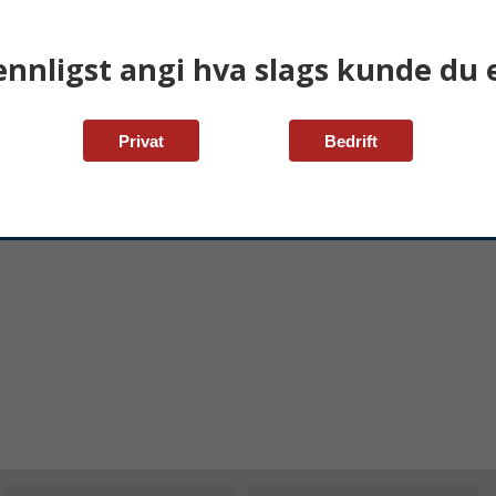
ennligst angi hva slags kunde du e
Privat
Bedrift