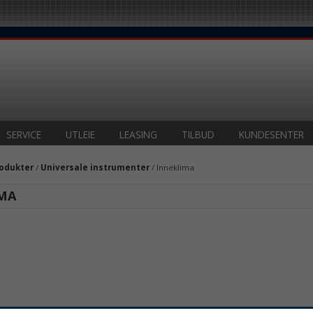
SERVICE
UTLEIE
LEASING
TILBUD
KUNDESENTER
odukter
/
Universale instrumenter
/ Inneklima
MA