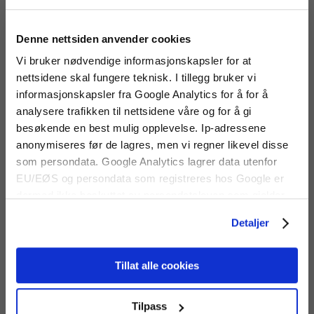
Denne nettsiden anvender cookies
Vi bruker nødvendige informasjonskapsler for at
nettsidene skal fungere teknisk. I tillegg bruker vi
informasjonskapsler fra Google Analytics for å for å
Fluke TiS60+
Fluke TiX580
analysere trafikken til nettsidene våre og for å gi
termografikamera
termografikamera
besøkende en best mulig opplevelse. Ip-adressene
Kamera med integrert
Integrert digitalkamera, vridbar
digitalkamera,
linse, detektor på 640x480
anonymiseres før de lagres, men vi regner likevel disse
berøringsskjerm, autofokus
piksler med superoppløsning.
som persondata. Google Analytics lagrer data utenfor
og detektor på 320 X 240
piksler.
45 650 kr
EU/EØS og persondata som registreres hos Google er
dermed ikke beskyttet av persondataloven som gjelder
for EU/EØS. Alle trafikkdata slettes fra Google Analytics
Detaljer
etter 14 måneder.
Tillat alle cookies
Tilpass