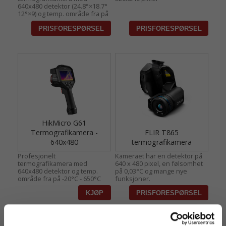
640x480 detektor (24.8°×18.7°
12°×9) og temp. område fra på
-20°C - 650°C
HikMicro G61
Termografikamera -
FLIR T865
640x480
termografikamera
Profesjonelt
Kameraet har en detektor på
termografikamera med
640 x 480 pixel, en følsomhet
640x480 detektor og temp.
på 0,03°C og mange nye
område fra på -20°C - 650°C
funksjoner.