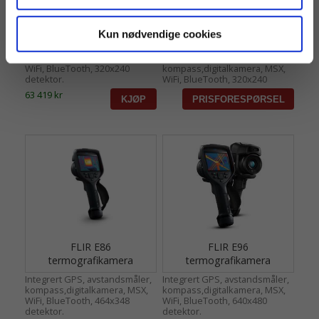
FLIR E54
FLIR E76
termografikamera
termografikamera
Kun nødvendige cookies
Integrert GPS,
SENSOMMERKAMPANJE 15%!!
kompass,digitalkamera, MSX,
Integrert GPS,
WiFi, BlueTooth, 320x240
kompass,digitalkamera, MSX,
detektor.
WiFi, BlueTooth, 320x240
detektor.
63 419 kr
FLIR E86
FLIR E96
termografikamera
termografikamera
Integrert GPS, avstandsmåler,
Integrert GPS, avstandsmåler,
kompass,digitalkamera, MSX,
kompass,digitalkamera, MSX,
WiFi, BlueTooth, 464x348
WiFi, BlueTooth, 640x480
detektor.
detektor.