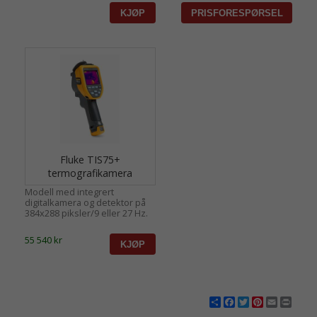
Fluke TIS75+
termografikamera
Modell med integrert
digitalkamera og detektor på
384x288 piksler/9 eller 27 Hz.
55 540 kr
Share
Facebook
Twitter
Pinterest
Email
Print