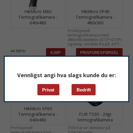
HikMicro M60
HikMicro SP40
Termografikamera -
Termografikamera -
640x480
480x360
Profesjonelt
termografikamera med
480x360 detektor (37.3°×27.8°)
og temp. område fra på -20°C -
650°C
44 389 kr
Vennligst angi hva slags kunde du er:
Privat
Bedrift
HikMicro SP60
Termografikamera -
FLIR T530 - 24gr
640x480
termografikamera
Profesjonelt
T530 har en detektor på
termografikamera med
320x240 pixler