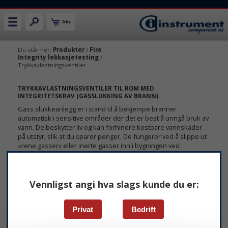
0 kr
Du står her:
Produkter
/
Fire
Integrity lekkasjetesting
/
Trykkavlastningsventiler
TRYKKAVLASTNINGSVENTILER TIL ROM MED
INTEGRITETSKRAV (GASSLUKKING AV BRANN)
Gass slukkeanlegg er i stand til å bekjempe branner
automatisk i sensitive områder der det er best å unngå bruk av
vann. De beskytter liv og kan forhindre kostbare vannskader
på utstyr, slik at du sparer penger. De fungerer ved å slippe ut
«rene gasser» eller inerte gasser inn i bygningen ved
røykdeteksjonspunktet.
Hva er trykkavlastningen ved gass slukking?
Vennligst angi hva slags kunde du er:
Trykkavlastning er nødvendig for å beskytte den strukturelle
stabiliteten til et rom eller kabinett. Trykkavlastningsventiler
forblir lukket under normale forhold, men ved gassutslipp
Privat
Bedrift
åpnes de for å avlaste både negativt og overflødig positivt trykk
og beskytte rommets integritet.