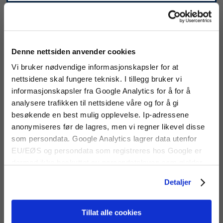
Våre trykkavlastningsventiler (PRV) er designet basert på de
spesifikke kravene til gass slukkeanlegg. PRV-ene er designet
og testet i tråd med NFPA 2001 og ISO14520 for å gi et verifisert
frittflytende ventilområde (FVA).
Denne nettsiden anvender cookies
2 og 3 timers brannsertifiseringsetiketter (avhengig av modell)
er installert på hver PRV for å bekrefte kvaliteten på hvert
Vi bruker nødvendige informasjonskapsler for at
produkt.
nettsidene skal fungere teknisk. I tillegg bruker vi
informasjonskapsler fra Google Analytics for å for å
analysere trafikken til nettsidene våre og for å gi
besøkende en best mulig opplevelse. Ip-adressene
anonymiseres før de lagres, men vi regner likevel disse
som persondata. Google Analytics lagrer data utenfor
Fixed Blade Weather
EU/EØS og persondata som registreres hos Google er
Dual Flow Vent (flere
Louvre (flere
dermed ikke beskyttet av persondataloven som gjelder
dimensjoner)
dimensjoner)
for EU/EØS. Alle trafikkdata slettes fra Google Analytics
Detaljer
Trykkavlastningsventiler i ulike
Veggventiler i ulike størrelser
etter 14 måneder.
størrelser til bygg/rom med
til bygg/rom med gass
gass slukkingsanlegg.
slukkingsanlegg
Tyngdekraftsbalansert åpning
Tillat alle cookies
og lukking.