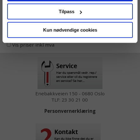
Tilpass
Share
Facebook
Twitter
Pinterest
Email
Print
Kun nødvendige cookies
Vis priser inkl mva
Enebakkveien 150 - 0680 Oslo
TLF: 23 30 21 00
Personvernerklæring