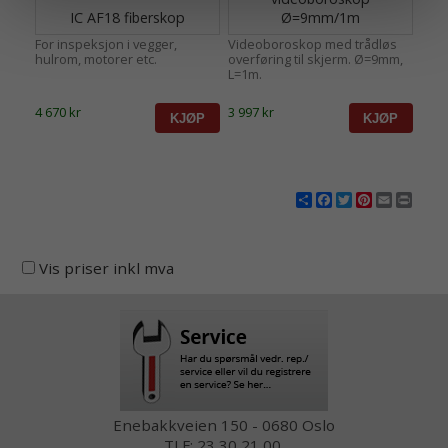
IC AF18 fiberskop
Ø=9mm/1m
For inspeksjon i vegger,
Videoboroskop med trådløs
hulrom, motorer etc.
overføring til skjerm. Ø=9mm,
L=1m.
4 670 kr
3 997 kr
Share
Facebook
Twitter
Pinterest
Email
Print
Vis priser inkl mva
Enebakkveien 150 - 0680 Oslo
TLF: 23 30 21 00