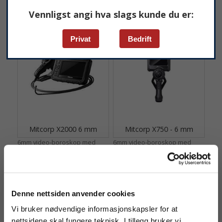
Vennligst angi hva slags kunde du er:
Privat
Bedrift
Mitcorp X2000 6 mm
Mitcorp X750 - 6 mm
6mm video-boroskop med
6mm video-boroskop med
360° artikulering og super-HD
360° artikulering og super-HD
bildekvalitet.
bildekvalitet.
Denne nettsiden anvender cookies
Vi bruker nødvendige informasjonskapsler for at
nettsidene skal fungere teknisk. I tillegg bruker vi