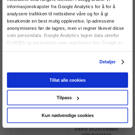
informasjonskapsler fra Google Analytics for å for å
analysere trafikken til nettsidene våre og for å gi
besøkende en best mulig opplevelse. Ip-adressene
anonymiseres før de lagres, men vi regner likevel disse
som persondata. Google Analytics lagrer data utenfor
Fluke DS703 FC
Mitcorp X2000 2.8 mm
videoborsokop
EU/EØS og persondata som registreres hos Google er
2.8mm video-boroskop med
Videoboroskop med 7" LCD-
dermed ikke beskyttet av persondataloven som gjelder
360° artikulering.
skjerm, videoopptak,
for EU/EØS. Alle trafikkdata slettes fra Google Analytics
justerbart LED-lys og digital
Detaljer
zoom.
etter 14 måneder.
34 780 kr
Tillat alle cookies
Tilpass
Kun nødvendige cookies
Extech BR250 trådløst
videoboroskop