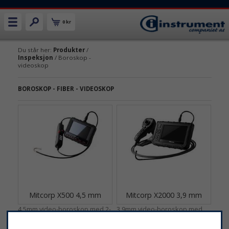
0 kr
Du står her:
Produkter
/
Inspeksjon
/ Boroskop -
videoskop
BOROSKOP - FIBER - VIDEOSKOP
Mitcorp X500 4,5 mm
Mitcorp X2000 3,9 mm
4,5mm video-boroskop med 2-
3,9mm video-boroskop med
veis 180° artikulering.
360° artikulering.