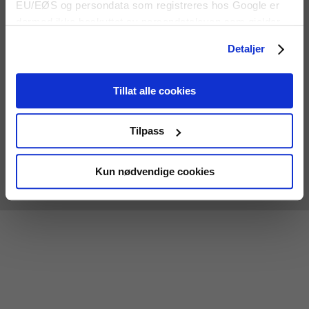
EU/EØS og persondata som registreres hos Google er
Enebakkveien 150 - 0680 Oslo
dermed ikke beskyttet av persondataloven som gjelder
TLF: 23 30 21 00
for EU/EØS. Alle trafikkdata slettes fra Google Analytics
Personvernerklæring
Detaljer
etter 14 måneder.
Tillat alle cookies
Tilpass
Enebakkveien 150 - 0680 Oslo
E-post: salg@instrumentcompaniet.no
Kun nødvendige cookies
Informasjonskapsler/cookies