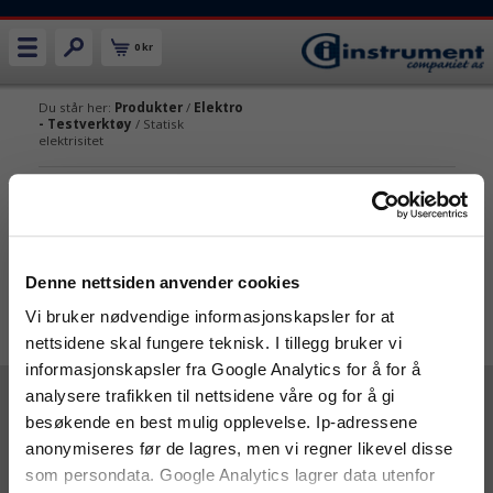
0 kr
Du står her:
Produkter
/
Elektro
- Testverktøy
/ Statisk
elektrisitet
STATISK ELEKTRISITET
Share
Facebook
Twitter
Pinterest
Email
Print
Vennligst angi hva slags kunde du er:
Denne nettsiden anvender cookies
Vi bruker nødvendige informasjonskapsler for at
Privat
Bedrift
Vis priser inkl mva
nettsidene skal fungere teknisk. I tillegg bruker vi
informasjonskapsler fra Google Analytics for å for å
analysere trafikken til nettsidene våre og for å gi
besøkende en best mulig opplevelse. Ip-adressene
anonymiseres før de lagres, men vi regner likevel disse
som persondata. Google Analytics lagrer data utenfor