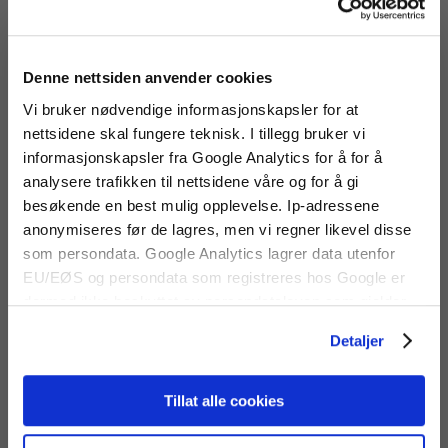
Almemo AC spenningsmodul ZA9903AB4
Artikkelnr:
ZA9903AB4
Måleområde AC
130V
Denne nettsiden anvender cookies
spenning:
Oppløsning:
0,1V
Vi bruker nødvendige informasjonskapsler for at
Nøyaktighet:
0,1% av avlest verdi ± 2 tellinger
nettsidene skal fungere teknisk. I tillegg bruker vi
Lagerstatus:
Utsolgt
informasjonskapsler fra Google Analytics for å for å
Pris:
4 330 kr
analysere trafikken til nettsidene våre og for å gi
besøkende en best mulig opplevelse. Ip-adressene
Antall:
anonymiseres før de lagres, men vi regner likevel disse
som persondata. Google Analytics lagrer data utenfor
EU/EØS og persondata som registreres hos Google er
dermed ikke beskyttet av persondataloven som gjelder
Produktinfo
Datablad
for EU/EØS. Alle trafikkdata slettes fra Google Analytics
Detaljer
130V målemodul for AC spenning. Passer alle
etter 14 måneder.
Ahlborn universale måleinstrumenter.
Tillat alle cookies