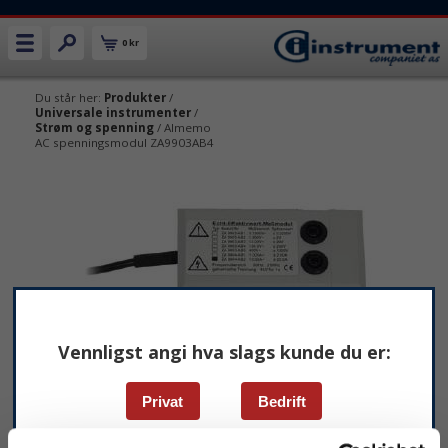
0 kr
Du står her:
Produkter
/
Universale instrumenter
/
Strøm og spenning
/ Almemo
AC spenningsmodul ZA9903AB4
Vennligst angi hva slags kunde du er:
Privat
Bedrift