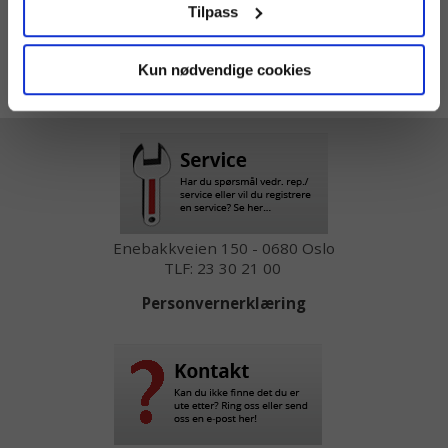
Tilpass
Share
Facebook
Twitter
Pinterest
Email
Print
Kun nødvendige cookies
Vis priser inkl mva
Enebakkveien 150 - 0680 Oslo
TLF: 23 30 21 00
Personvernerklæring