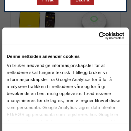
Airthings Pro Digital
Airthings Wave
radonmåler
Radonmåler
Denne nettsiden anvender cookies
Robust radonmåler for
Smart radonmåler med visuell
Vi bruker nødvendige informasjonskapsler for at
profesjonelt bruk.
nivåindikasjon.
nettsidene skal fungere teknisk. I tillegg bruker vi
informasjonskapsler fra Google Analytics for å for å
12 540 kr
1 827 kr
analysere trafikken til nettsidene våre og for å gi
besøkende en best mulig opplevelse. Ip-adressene
anonymiseres før de lagres, men vi regner likevel disse
som persondata. Google Analytics lagrer data utenfor
EU/EØS og persondata som registreres hos Google er
dermed ikke beskyttet av persondataloven som gjelder
for EU/EØS. Alle trafikkdata slettes fra Google Analytics