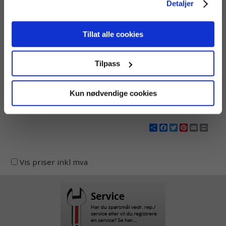
Detaljer
etter 14 måneder.
Airthings Wave Plus
Corentium Home
Tillat alle cookies
Radonmåler
radonmåler
Avansert radonmåler med
Direktevisende radonindikator
visuell nivåindikasjon.
for avlesning av middelverdier.
Tilpass
2 299 kr
1 827 kr
Kun nødvendige cookies
Share
Facebook
Twitter
Pinterest
Email
Print
Vis priser inkl mva