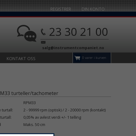
REGISTRER
DIN KONTO
23 30 21 00
salg@instrumentcompaniet.no
0 varer i kurven
KONTAKT OSS
M33 turteller/tachometer
RPM33
urtall:
2 - 99999 rpm (optisk) / 2 - 20000 rpm (kontakt)
urtall:
0,05% av avlest verdi +/- 1 telling
d
Maks. 50 cm