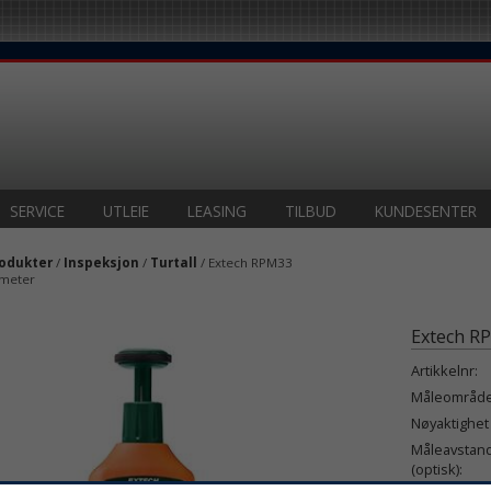
SERVICE
UTLEIE
LEASING
TILBUD
KUNDESENTER
odukter
/
Inspeksjon
/
Turtall
/ Extech RPM33
ometer
Extech RP
Artikkelnr:
Måleområde t
Nøyaktighet t
Måleavstan
(optisk):