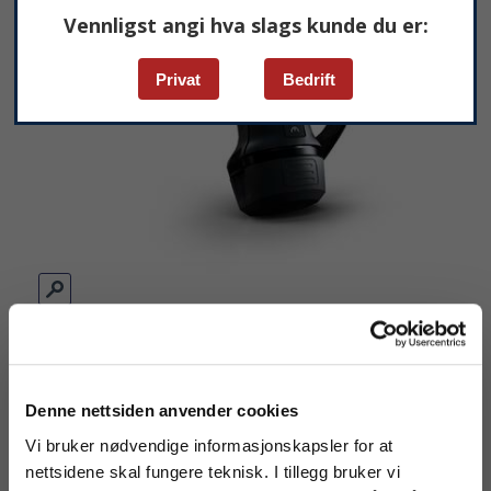
Vennligst angi hva slags kunde du er:
Privat
Bedrift
Denne nettsiden anvender cookies
Vi bruker nødvendige informasjonskapsler for at
FLIR E54 termografikamera
nettsidene skal fungere teknisk. I tillegg bruker vi
Artikkelnr:
84512-1201