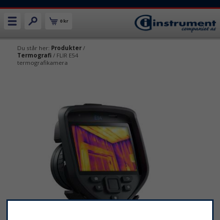
0 kr
Du står her:
Produkter
/
Termografi
/ FLIR E54
termografikamera