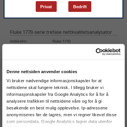
Privat
Bedrift
Fluke 1770-serie trefase nettkvalitetsanalysator
Artikkelnr:
Fluke 1770
Lagerstatus:
Utsolgt
Produktinfo
Datablad
Denne nettsiden anvender cookies
Vi bruker nødvendige informasjonskapsler for at
nettsidene skal fungere teknisk. I tillegg bruker vi
Automatiske målinger, mer
informasjonskapsler fra Google Analytics for å for å
fleksibilitet og bedre feilsøking av
analysere trafikken til nettsidene våre og for å gi
nettkvalitet
besøkende en best mulig opplevelse. Ip-adressene
Flukes 1770-serie trefase
anonymiseres før de lagres, men vi regner likevel disse
nettkvalitetsanalysatorer forenkler loggføring,
som persondata. Google Analytics lagrer data utenfor
feilsøking og analyse av nettkvalitet. 1770-serien