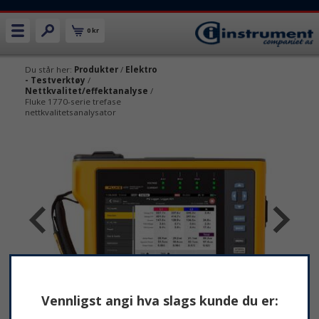
0 kr
Du står her:
Produkter
/
Elektro
- Testverktøy
/
Nettkvalitet/effektanalyse
/
Fluke 1770-serie trefase
nettkvalitetsanalysator
Vennligst angi hva slags kunde du er: