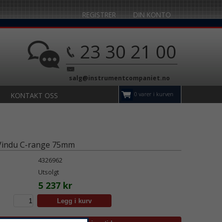
REGISTRER
DIN KONTO
23 30 21 00
salg@instrumentcompaniet.no
0 varer i kurven
KONTAKT OSS
-Vindu C-range 75mm
4326962
Utsolgt
5 237 kr