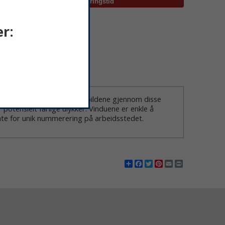
r:
ta de nødvendige termografibildene gjennom disse
potensielt farlige ulykker. Vinduene er enkle å
plate for unik nummerering på arbeidsstedet.
Share
Facebook
Twitter
Pinterest
Email
Print