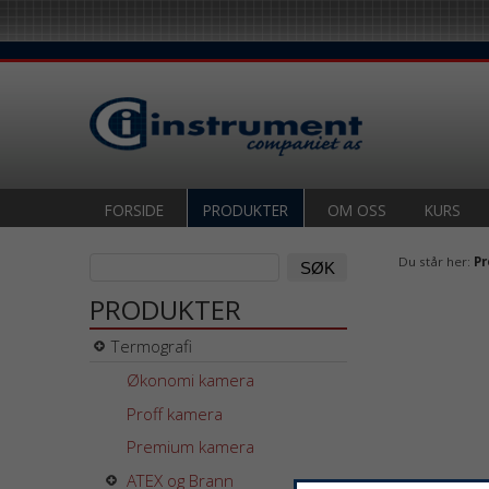
FORSIDE
PRODUKTER
OM OSS
KURS
Du står her:
Pr
PRODUKTER
Termografi
Økonomi kamera
Proff kamera
Premium kamera
ATEX og Brann