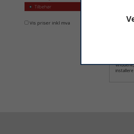
Tilbehør
V
Vis priser inkl mva
Produkti
Fluke C-r
vinduene,
installer