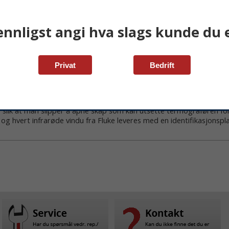
ennligst angi hva slags kunde du e
Privat
Bedrift
nfo
Video
ange består av en hel serie IR-vinduer i ulike størrelser. Man kan 
 slik at man slipper å åpne skap som kan utsette termograføren for 
e og hvert infrarøde vindu fra Fluke leveres med en identifikasjons