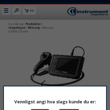
0 kr
Du står her:
Produkter
/
Inspeksjon
/
Mitcorp
/ Mitcorp
X2000 2.8 mm
Vennligst angi hva slags kunde du er: