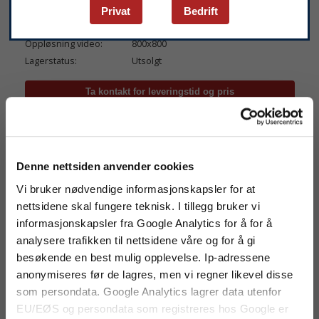
Mitcorp X2000 2.8 mm
Privat
Bedrift
Artikkelnr:
MITC-X2000-28D4W-F-1.5M-TU-M
Oppløsning video:
800x800
Lagerstatus:
Utsolgt
Produktinfo
Video
Bilder
Datablad
Mitcorp setter helt ny standard når det kommer
til bildekvalitet og prisnivå med videoboroskop
Denne nettsiden anvender cookies
og industriell videoinspeksjon. Fremragende
Vi bruker nødvendige informasjonskapsler for at
bildegjengivelse gjør det mulig å identifisere
misfarginger og sveisefeil med høy
nettsidene skal fungere teknisk. I tillegg bruker vi
oppløsning. Systemet har et meget brukervennlig
informasjonskapsler fra Google Analytics for å for å
grafisk grensesnitt som gir full kontroll over
analysere trafikken til nettsidene våre og for å gi
innspilling, foto, farge/kontrastjustering og
kommentarer. Intuitiv håndkontroll gjør det mulig
besøkende en best mulig opplevelse. Ip-adressene
å artikulere 360° med kameraet.
anonymiseres før de lagres, men vi regner likevel disse
som persondata. Google Analytics lagrer data utenfor
- 7" LCD touch-skjerm med 1024x600 oppløsning
- Bildeformat 800x800
EU/EØS og persondata som registreres hos Google er