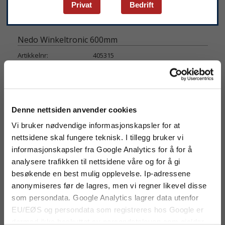
Privat
Bedrift
Nedo Winkeltronic 600mm
Artikkelnr:
405315
Nøyaktighet :
± 0.1°
Vekt:
1,3 kg
Måleområde:
0° til 355°
Lengde:
600mm
Denne nettsiden anvender cookies
Oppløsning:
0.1°
Vi bruker nødvendige informasjonskapsler for at
Lagerstatus:
Utsolgt
nettsidene skal fungere teknisk. I tillegg bruker vi
Pris:
3 438 kr
informasjonskapsler fra Google Analytics for å for å
Antall:
analysere trafikken til nettsidene våre og for å gi
besøkende en best mulig opplevelse. Ip-adressene
anonymiseres før de lagres, men vi regner likevel disse
som persondata. Google Analytics lagrer data utenfor
Produktinfo
Datablad
EU/EØS og persondata som registreres hos Google er
dermed ikke beskyttet av persondataloven som gjelder
Nedo Winkeltronic 600mm kan på grunn av den