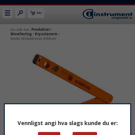
0 kr
Du står her:
Produkter
/
Nivellering - Krysslasere
/
Nedo Winkeltronic 600mm
Vennligst angi hva slags kunde du er: