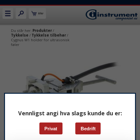
0 kr
Du står her:
Produkter
/
Tykkelse
/
Tykkelse tilbehør
/
Cygnus W1 holder for ultrasonisk
føler
Vennligst angi hva slags kunde du er:
Privat
Bedrift
Cygnus W1 holder for ultrasonisk føler