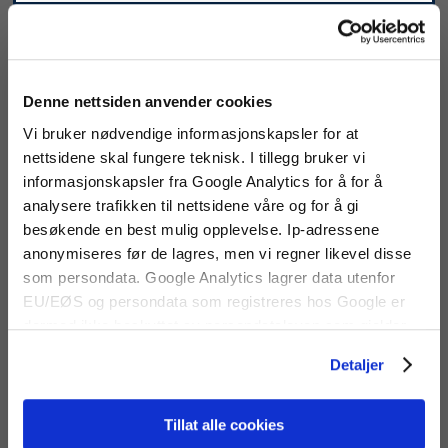
Artikkelnr:
CY-001-8311
Lagerstatus:
Utsolgt
Denne nettsiden anvender cookies
Produktinfo
Datablad
Vi bruker nødvendige informasjonskapsler for at
nettsidene skal fungere teknisk. I tillegg bruker vi
Cygnus W1 er designet for bruk med "Work Class"
informasjonskapsler fra Google Analytics for å for å
størrelse ROV. Den kan festes på manipulatorarm,
analysere trafikken til nettsidene våre og for å gi
og kan leveres med enten T-bar eller "Fish Tail"
håndtak. W1 er konstruert i gjennomgående 316
besøkende en best mulig opplevelse. Ip-adressene
rustfritt stål. En toleddet kobling, sammen med
anonymiseres før de lagres, men vi regner likevel disse
de fire avstandspluggene, muliggjør 15 graders
som persondata. Google Analytics lagrer data utenfor
bevegelse langs begge akser og sørger
EU/EØS og persondata som registreres hos Google er
for optimal plassering av den ultrasoniske føleren.
Denne løsningen gjør at føleren har best mulig
dermed ikke beskyttet av persondataloven som gjelder
kontakt med måleobjektet, og reduserer effekten
for EU/EØS. Alle trafikkdata slettes fra Google Analytics
bevegelsene av manipulatorarmen har på følerens
Detaljer
etter 14 måneder.
posisjon. En sjokkabsorberende fjær sørger for at
føleren ikke utsettes for unødvendig belastning
ved kontakt med måleflaten.
Tillat alle cookies