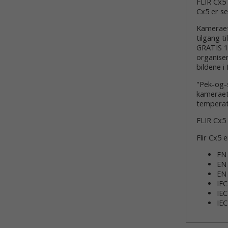
FLIR Cx5 
Cx5 er se
Kameraet
tilgang t
GRATIS 1
organiser
bildene i
"Pek-og-s
kameraet 
temperat
FLIR Cx5 
Flir Cx5 
EN 
EN 
EN 
IEC
IEC
IEC