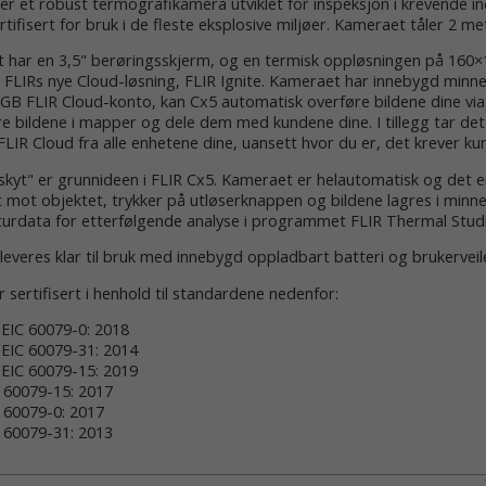
er et robust termografikamera utviklet for inspeksjon i krevende in
rtifisert for bruk i de fleste eksplosive miljøer. Kameraet tåler 2 met
 har en 3,5" berøringsskjerm, og en termisk oppløsningen på 160×1
il FLIRs nye Cloud-løsning, FLIR Ignite. Kameraet har innebygd minne
GB FLIR Cloud-konto, kan Cx5 automatisk overføre bildene dine via
e bildene i mapper og dele dem med kundene dine. I tillegg tar det s
 FLIR Cloud fra alle enhetene dine, uansett hvor du er, det krever kun 
kyt" er grunnideen i FLIR Cx5. Kameraet er helautomatisk og det er i
mot objektet, trykker på utløserknappen og bildene lagres i minnet 
urdata for etterfølgende analyse i programmet FLIR Thermal Stud
leveres klar til bruk med innebygd oppladbart batteri og brukerveil
er sertifisert i henhold til standardene nedenfor:
EIC 60079-0: 2018
EIC 60079-31: 2014
EIC 60079-15: 2019
 60079-15: 2017
 60079-0: 2017
 60079-31: 2013