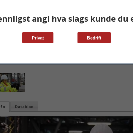
ennligst angi hva slags kunde du e
Privat
Bedrift
nfo
Datablad