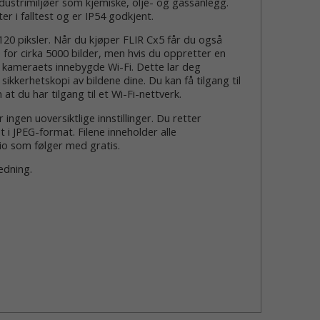
dustrimiljøer som kjemiske, olje- og gassanlegg.
er i falltest og er IP54 godkjent.
20 piksler. Når du kjøper FLIR Cx5 får du også
 for cirka 5000 bilder, men hvis du oppretter en
 kameraets innebygde Wi-Fi. Dette lar deg
ikkerhetskopi av bildene dine. Du kan få tilgang til
at du har tilgang til et Wi-Fi-nettverk.
ngen uoversiktlige innstillinger. Du retter
i JPEG-format. Filene inneholder alle
io som følger med gratis.
edning.