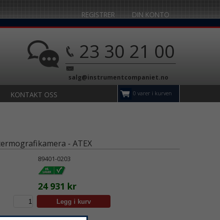
REGISTRER
DIN KONTO
23 30 21 00
salg@instrumentcompaniet.no
0 varer i kurven
KONTAKT OSS
termografikamera - ATEX
89401-0203
24 931 kr