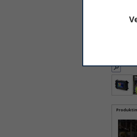
V
Produkti