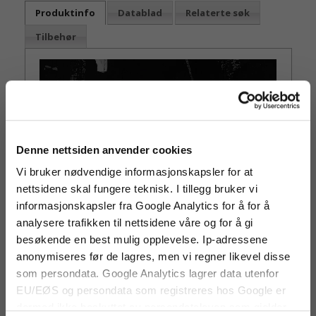
Produktinfo
Datablad
Relaterte søk
Tilbehør
Denne nettsiden anvender cookies
Vi bruker nødvendige informasjonskapsler for at
nettsidene skal fungere teknisk. I tillegg bruker vi
informasjonskapsler fra Google Analytics for å for å
- Strømmer trådløst med din smarttelefon
analysere trafikken til nettsidene våre og for å gi
- Robust konstruksjon
besøkende en best mulig opplevelse. Ip-adressene
anonymiseres før de lagres, men vi regner likevel disse
- Fjærbelastet feste slik at den kan festes til
telefon eller nettbrett
som persondata. Google Analytics lagrer data utenfor
EU/EØS og persondata som registreres hos Google er
- MSX teknologi
dermed ikke beskyttet av persondataloven som gjelder