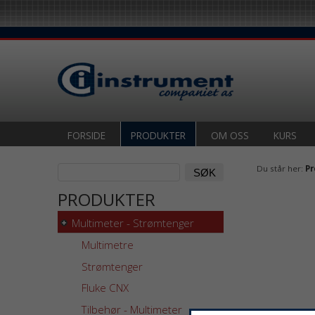
FORSIDE
PRODUKTER
OM OSS
KURS
Du står her:
Pr
PRODUKTER
Multimeter - Strømtenger
Multimetre
Strømtenger
Fluke CNX
Tilbehør - Multimeter