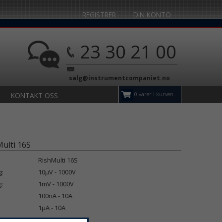
REGISTRER
DIN KONTO
23 30 21 00
salg@instrumentcompaniet.no
0 varer i kurven
KONTAKT OSS
ulti 16S
RishMulti 16S
:
10µV - 1000V
:
1mV - 1000V
100nA - 10A
1µA - 10A
10mΩ - 30MΩ