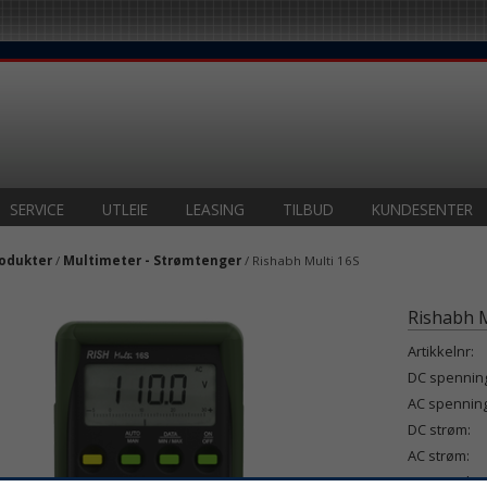
SERVICE
UTLEIE
LEASING
TILBUD
KUNDESENTER
odukter
/
Multimeter - Strømtenger
/ Rishabh Multi 16S
Rishabh M
Artikkelnr:
DC spenning
AC spenning
DC strøm:
AC strøm:
Motstand: