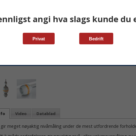
Kommunikas
Lagerstatus:
ennligst angi hva slags kunde du e
Privat
Bedrift
nfo
Video
Datablad
gir meget nøyaktig nivåmåling under de mest utfordrende forhold