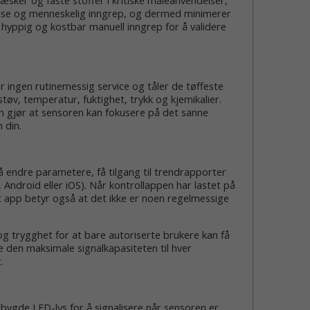
æsker og faste stoffer i kritiske måleanvendelser,
anse og menneskelig inngrep, og dermed minimerer
 hyppig og kostbar manuell inngrep for å validere
ingen rutinemessig service og tåler de tøffeste
øv, temperatur, fuktighet, trykk og kjemikalier.
 gjør at sensoren kan fokusere på det sanne
 din.
 endre parametere, få tilgang til trendrapporter
Android eller iOS). Når kontrollappen har lastet på
t app betyr også at det ikke er noen regelmessige
g trygghet for at bare autoriserte brukere kan få
e den maksimale signalkapasiteten til hver
.
bygde LED-lys for å signalisere når sensoren er