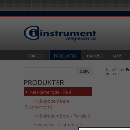
FORSIDE
PRODUKTER
OM OSS
KURS
Du står her:
Pr
REFLECT
PRODUKTER
Væskemengde - Nivå
Nivå/dybdemålere -
Fastmonterte
Nivå/dybdemålere - Portable
Flowmetre - Fastmontert