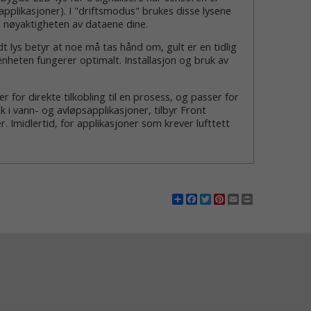
fapplikasjoner). I "driftsmodus" brukes disse lysene
 til nøyaktigheten av dataene dine.
lys betyr at noe må tas hånd om, gult er en tidlig
t enheten fungerer optimalt. Installasjon og bruk av
or direkte tilkobling til en prosess, og passer for
 i vann- og avløpsapplikasjoner, tilbyr Front
. Imidlertid, for applikasjoner som krever lufttett
Share
Facebook
Twitter
Pinterest
Email
Print