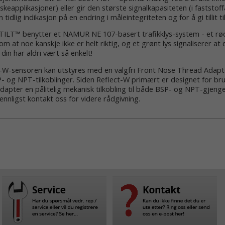
æskeapplikasjoner) eller gir den største signalkapasiteten (i faststof
en tidlig indikasjon på en endring i måleintegriteten og for å gi tillit
ILT™ benytter et NAMUR NE 107-basert trafikklys-system - et rødt 
om at noe kanskje ikke er helt riktig, og et grønt lys signaliserer a
din har aldri vært så enkelt!
-sensoren kan utstyres med en valgfri Front Nose Thread Adapter f
 og NPT-tilkoblinger. Siden Reflect-W primært er designet for bruk
apter en pålitelig mekanisk tilkobling til både BSP- og NPT-gjenger
vennligst kontakt oss for videre rådgivning.