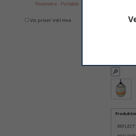
Flowmetre - Portable
V
Vis priser inkl mva
Produkti
REFLECT 