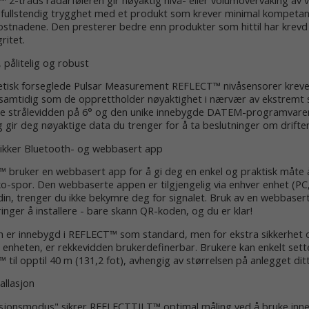
2-tråds radarføleren gir nøyaktig nivå- eller volumovervåking av v
r fullstendig trygghet med et produkt som krever minimal kompet
ostnadene. Den presterer bedre enn produkter som hittil har krevd
ritet.
 pålitelig og robust
tisk forseglede Pulsar Measurement REFLECT™ nivåsensorer krever 
samtidig som de opprettholder nøyaktighet i nærvær av ekstremt st
e strålevidden på 6° og den unike innebygde DATEM-programvaren
g gir deg nøyaktige data du trenger for å ta beslutninger om driften
sikker Bluetooth- og webbasert app
 bruker en webbasert app for å gi deg en enkel og praktisk måte å
o-spor. Den webbaserte appen er tilgjengelig via enhver enhet (PC, 
din, trenger du ikke bekymre deg for signalet. Bruk av en webbaser
nger å installere - bare skann QR-koden, og du er klar!
h er innebygd i REFLECT™ som standard, men for ekstra sikkerhet o
il enheten, er rekkevidden brukerdefinerbar. Brukere kan enkelt sett
til opptil 40 m (131,2 fot), avhengig av størrelsen på anlegget ditt
tallasjon
lasjonsmodus" sikrer REFLECTTILT™ optimal måling ved å bruke inne