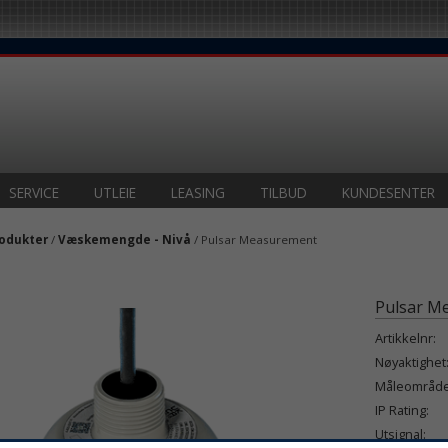
SERVICE
UTLEIE
LEASING
TILBUD
KUNDESENTER
odukter
/
Væskemengde - Nivå
/ Pulsar Measurement
Pulsar M
Artikkelnr:
Nøyaktighet
Måleområde
IP Rating:
Utsignal: