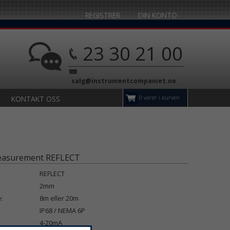
REGISTRER
DIN KONTO
23 30 21 00
salg@instrumentcompaniet.no
0 varer i kurven
KONTAKT OSS
easurement REFLECT
REFLECT
:
2mm
:
8m eller 20m
IP68 / NEMA 6P
4-20mA