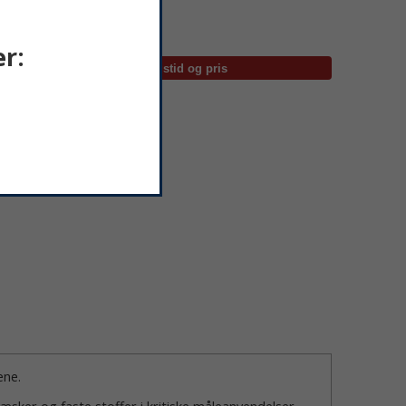
jon:
HART
Utsolgt
r:
ene.