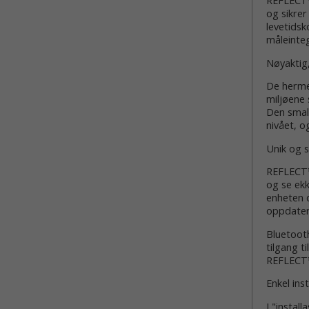
REFLECT™ 
og sikre
levetidsk
måleinteg
Nøyaktig,
De herme
miljøene 
Den smal
nivået, o
Unik og 
REFLECT™
og se ekk
enheten 
oppdateri
Bluetoot
tilgang t
REFLECT™ 
Enkel ins
I "instal