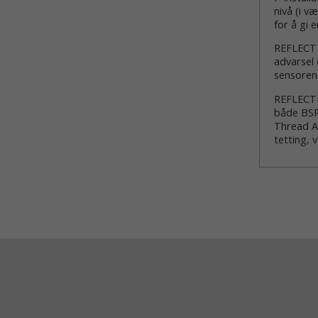
nivå (i v
for å gi 
REFLECTT
advarsel 
sensoren 
REFLECT-W
både BSP-
Thread Ad
tetting, 