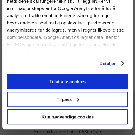
nettsidene skal fungere teknisk. I tillegg bruker vi
FLIR C5
informasjonskapsler fra Google Analytics for å for å
termografikamera
analysere trafikken til nettsidene våre og for å gi
En ny forbedret versjon av et
meget populært, enkelt
besøkende en best mulig opplevelse. Ip-adressene
termisk kamera i lommeformat
anonymiseres før de lagres, men vi regner likevel disse
med WiFi.
9 353 kr
som persondata. Google Analytics lagrer data utenfor
EU/EØS og persondata som registreres hos Google er
dermed ikke beskyttet av persondataloven som gjelder
for EU/EØS. Alle trafikkdata slettes fra Google Analytics
Detaljer
Share
Facebook
Twitter
Pinterest
Email
Print
etter 14 måneder.
Tillat alle cookies
Vis priser inkl mva
Tilpass
Kun nødvendige cookies
Enebakkveien 150 - 0680 Oslo