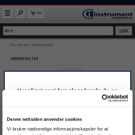
0 kr
Du står her: Søkeresultat
SØKERESULTAT
Ditt søk på
flirc5
ga
1
treff.
Vennligst angi hva slags kunde du er:
Privat
Bedrift
Denne nettsiden anvender cookies
Vi bruker nødvendige informasjonskapsler for at