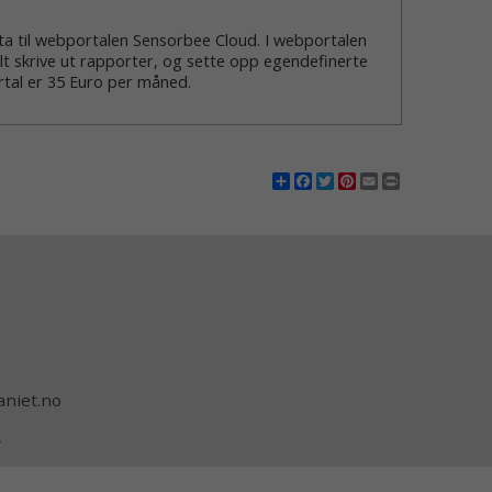
ata til webportalen Sensorbee Cloud. I webportalen
elt skrive ut rapporter, og sette opp egendefinerte
rtal er 35 Euro per måned.
Share
Facebook
Twitter
Pinterest
Email
Print
niet.no
es