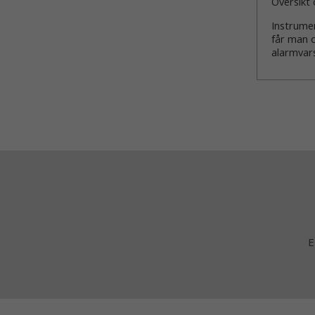
Oversikt 
Instrumen
får man o
alarmvar
E