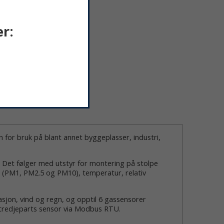
r:
n for bruk på blant annet byggeplasser, industri,
 Det følger med utstyr for montering på stolpe
 (PM1, PM2.5 og PM10), temperatur, relativ
ibrasjon, vind og regn, og opptil 6 gassensorer
 tredjeparts sensor via Modbus RTU.