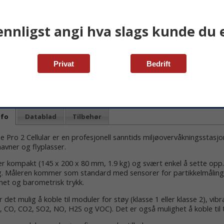
ennligst angi hva slags kunde du e
Privat
Bedrift
nfo
Datablad
Tilbehør
 Pro 2 Cellular er en profesjonell sanntids miljøovervåkningsstasjo
havner og flyplasser.
er kompakt (145 x 200 x 80 mm, 1.9 kg) og svært enkel å sette opp.
gg. Måleren kommer som standard med sensorer for partikkelmåling
ghet og barometrisk trykk.
 er det mulig å koble til moduler for støy (klasse 1 eller klasse 2), v
, CO, CO2, SO2, NO, H2S og VOC). Det er også mulighet å koble til