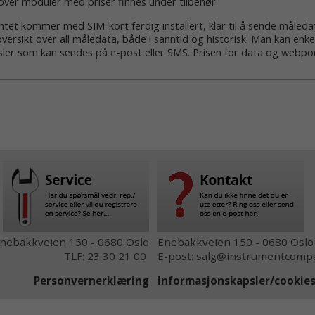
over moduler med priser finnes under tilbehør.
tet kommer med SIM-kort ferdig installert, klar til å sende måled
versikt over all måledata, både i sanntid og historisk. Man kan enk
sler som kan sendes på e-post eller SMS. Prisen for data og webpo
nebakkveien 150 - 0680 Oslo
Enebakkveien 150 - 0680 Oslo
TLF: 23 30 21 00
E-post: salg@instrumentcompa
Personvernerklæring
Informasjonskapsler/cooki