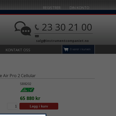
REGISTRER
DIN KONTO
23 30 21 00
salg@instrumentcompaniet.no
0 varer i kurven
KONTAKT OSS
 Air Pro 2 Cellular
SB8202
65 880 kr