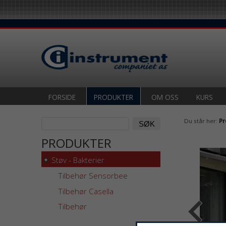
FORSIDE
PRODUKTER
OM OSS
KURS
Du står her:
Pr
PRODUKTER
Støv - Bakterier
Tilbehør Sensorbee
Tilbehør Casella
Tilbehør