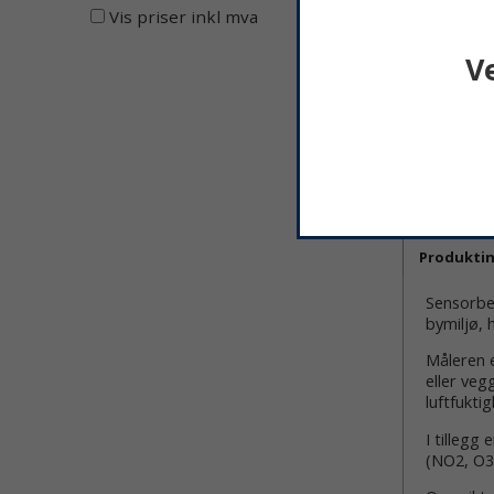
Vis priser inkl mva
V
Produkti
Sensorbee
bymiljø, 
Måleren 
eller ve
luftfukti
I tillegg
(NO2, O3